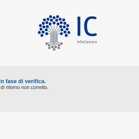
in fase di verifica.
 di ritorno non corretto.